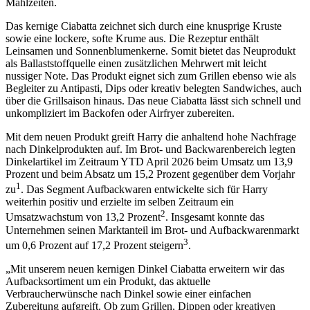
Mahlzeiten.
Das kernige Ciabatta zeichnet sich durch eine knusprige Kruste
sowie eine lockere, softe Krume aus. Die Rezeptur enthält
Leinsamen und Sonnenblumenkerne. Somit bietet das Neuprodukt
als Ballaststoffquelle einen zusätzlichen Mehrwert mit leicht
nussiger Note. Das Produkt eignet sich zum Grillen ebenso wie als
Begleiter zu Antipasti, Dips oder kreativ belegten Sandwiches, auch
über die Grillsaison hinaus. Das neue Ciabatta lässt sich schnell und
unkompliziert im Backofen oder Airfryer zubereiten.
Mit dem neuen Produkt greift Harry die anhaltend hohe Nachfrage
nach Dinkelprodukten auf. Im Brot- und Backwarenbereich legten
Dinkelartikel im Zeitraum YTD April 2026 beim Umsatz um 13,9
Prozent und beim Absatz um 15,2 Prozent gegenüber dem Vorjahr
1
zu
. Das Segment Aufbackwaren entwickelte sich für Harry
weiterhin positiv und erzielte im selben Zeitraum ein
2
Umsatzwachstum von 13,2 Prozent
. Insgesamt konnte das
Unternehmen seinen Marktanteil im Brot- und Aufbackwarenmarkt
3
um 0,6 Prozent auf 17,2 Prozent steigern
.
„Mit unserem neuen kernigen Dinkel Ciabatta erweitern wir das
Aufbacksortiment um ein Produkt, das aktuelle
Verbraucherwünsche nach Dinkel sowie einer einfachen
Zubereitung aufgreift. Ob zum Grillen, Dippen oder kreativen