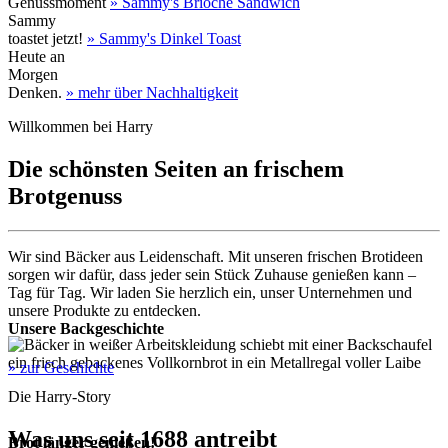
Genussmoment
» Sammy's Brioche Sandwich
Sammy
toastet jetzt!
» Sammy's Dinkel Toast
Heute an
Morgen
Denken.
» mehr über Nachhaltigkeit
Willkommen bei Harry
Die schönsten Seiten an frischem
Brotgenuss
Wir sind Bäcker aus Leidenschaft. Mit unseren frischen Brotideen
sorgen wir dafür, dass jeder sein Stück Zuhause genießen kann –
Tag für Tag. Wir laden Sie herzlich ein, unser Unternehmen und
unsere Produkte zu entdecken.
Unsere Backgeschichte
» zur Geschichte
Die Harry-Story
Was uns seit 1688 antreibt
Brot länger genießen!