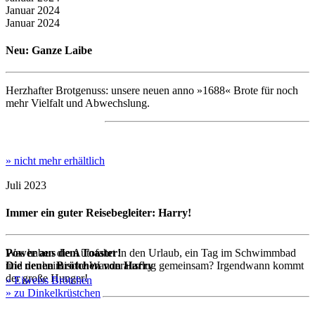
Januar 2024
Januar 2024
Neu: Ganze Laibe
Herzhafter Brotgenuss: unsere neuen anno »1688« Brote für noch
mehr Vielfalt und Abwechslung.
» nicht mehr erhältlich
Juli 2023
Immer ein guter Reisebegleiter: Harry!
Power aus dem Toaster!
Was haben die Autofahrt in den Urlaub, ein Tag im Schwimmbad
Die neuen Brötchen von Harry
und der heimische Wanderausflug gemeinsam? Irgendwann kommt
der große Hunger!
» Eiweiss Brötchen
» zu Dinkelkrüstchen