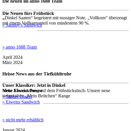
Die neuen im anno 1688 Team
Die Neuen fürs Frühstück
„
Dinkel Saaten“ begeistert mit nussiger Note, „Vollkorn“ überzeugt
mit einem Vollkornanteil von mindestens 90 %.
» Sammy's Sandwich
» anno 1688 Team
April 2024
März 2024
Heisse News aus der Tiefkühltruhe
Unser Klassiker: Jetzt in Dinkel
Neue Eiweiss Power
Mehr Abwechslung auf dem Frühstückstisch: Unsere neue
tiefgekühlte „Mein Brötchen“ Range
» Mildes Dinkel
» Eiweiss Sandwich
» nicht mehr erhältlich
Januar 2024