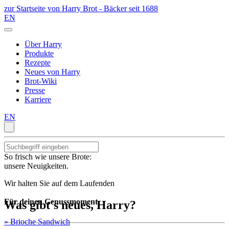
zur Startseite von Harry Brot - Bäcker seit 1688
EN
Über Harry
Produkte
Rezepte
Neues von Harry
Brot-Wiki
Presse
Karriere
EN
So frisch wie unsere Brote:
unsere Neuigkeiten.
Wir halten Sie auf dem Laufenden
Für deinen Genussmoment
Was gibt's neues, Harry?
» Brioche Sandwich