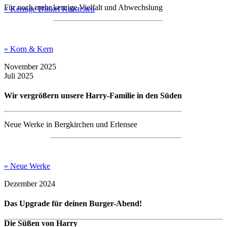
Für noch mehr kernige Vielfalt und Abwechslung
» Kernige Dinkel Krüstchen
» Korn & Kern
November 2025
Juli 2025
Wir vergrößern unsere Harry-Familie in den Süden
Neue Werke in Bergkirchen und Erlensee
» Neue Werke
Dezember 2024
Das Upgrade für deinen Burger-Abend!
Die Süßen von Harry