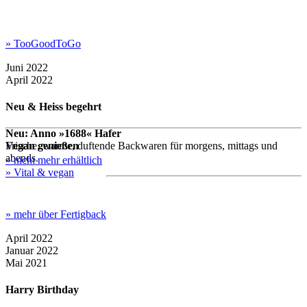
» TooGoodToGo
Juni 2022
April 2022
Neu & Heiss begehrt
Neu: Anno »1688« Hafer
Vegan genießen
Frische, warme, duftende Backwaren für morgens, mittags und
abends.
» nicht mehr erhältlich
» Vital & vegan
» mehr über Fertigback
April 2022
Januar 2022
Mai 2021
Harry Birthday