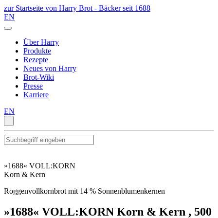
zur Startseite von Harry Brot - Bäcker seit 1688
EN
Über Harry
Produkte
Rezepte
Neues von Harry
Brot-Wiki
Presse
Karriere
EN
»1688« VOLL:KORN
Korn & Kern
Roggenvollkornbrot mit 14 % Sonnenblumenkernen
»1688« VOLL:KORN Korn & Kern
, 500