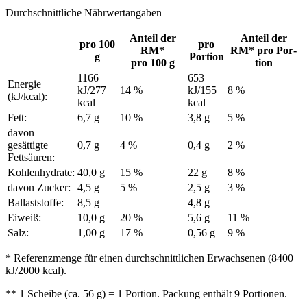
Durchschnittliche Nährwertangaben
Anteil der
Anteil der
pro 100
pro
RM*
RM* pro Por­
g
Por­tion
pro 100 g
tion
1166
653
Energie
kJ/277
14 %
kJ/155
8 %
(kJ/kcal):
kcal
kcal
Fett:
6,7 g
10 %
3,8 g
5 %
davon
gesättigte
0,7 g
4 %
0,4 g
2 %
Fettsäuren:
Kohlenhydrate:
40,0 g
15 %
22 g
8 %
davon Zucker:
4,5 g
5 %
2,5 g
3 %
Ballaststoffe:
8,5 g
4,8 g
Eiweiß:
10,0 g
20 %
5,6 g
11 %
Salz:
1,00 g
17 %
0,56 g
9 %
* Referenzmenge für einen durchschnittlichen Erwachsenen (8400
kJ/2000 kcal).
** 1 Scheibe (ca. 56 g) = 1 Portion. Packung enthält 9 Portionen.