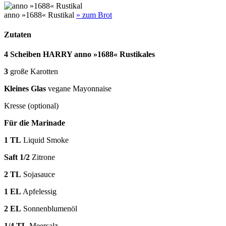
anno »1688« Rustikal
» zum Brot
Zutaten
4 Scheiben HARRY anno »1688« Rustikales
3
große Karotten
Kleines Glas
vegane Mayonnaise
Kresse (optional)
Für die Marinade
1 TL
Liquid Smoke
Saft 1/2
Zitrone
2 TL
Sojasauce
1 EL
Apfelessig
2 EL
Sonnenblumenöl
1/4 TL
Meersalz