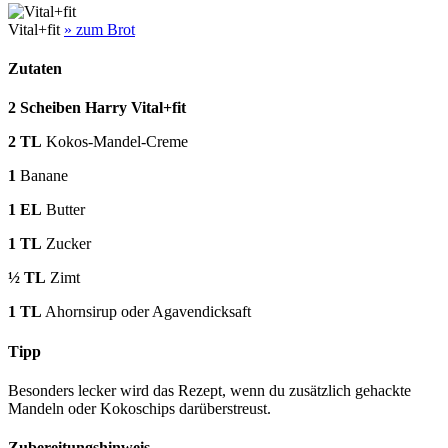
Vital+fit
» zum Brot
Zutaten
2 Scheiben Harry Vital+fit
2 TL
Kokos-Mandel-Creme
1
Banane
1 EL
Butter
1 TL
Zucker
½ TL
Zimt
1 TL
Ahornsirup oder Agavendicksaft
Tipp
Besonders lecker wird das Rezept, wenn du zusätzlich gehackte
Mandeln oder Kokoschips darüberstreust.
Zubereitungshinweis