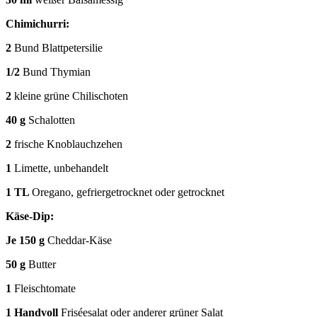
Chimichurri:
2
Bund Blattpetersilie
1/2
Bund Thymian
2
kleine grüne Chilischoten
40 g
Schalotten
2
frische Knoblauchzehen
1
Limette, unbehandelt
1 TL
Oregano, gefriergetrocknet oder getrocknet
Käse-Dip:
Je 150 g
Cheddar-Käse
50 g
Butter
1
Fleischtomate
1 Handvoll
Friséesalat oder anderer grüner Salat