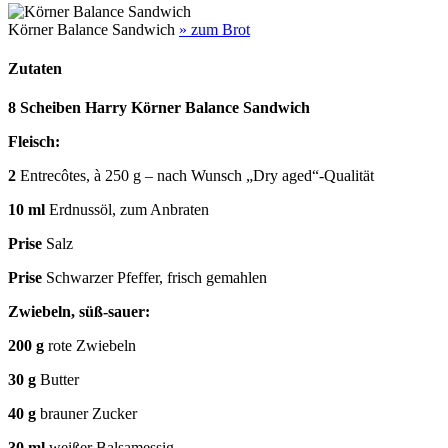
Körner Balance Sandwich
» zum Brot
Zutaten
8 Scheiben Harry Körner Balance Sandwich
Fleisch:
2
Entrecôtes, à 250 g – nach Wunsch „Dry aged“-Qualität
10 ml
Erdnussöl, zum Anbraten
Prise
Salz
Prise
Schwarzer Pfeffer, frisch gemahlen
Zwiebeln, süß-sauer:
200 g
rote Zwiebeln
30 g
Butter
40 g
brauner Zucker
30 ml
weißer Balsamessig